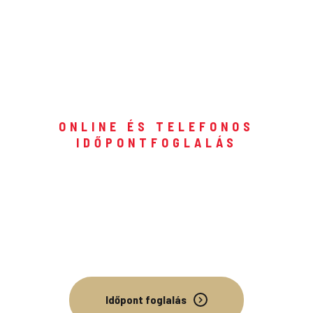
ONLINE ÉS TELEFONOS
IDŐPONTFOGLALÁS
Gyorsan könnyedén foglalhat
időpontot autókozmetikai
szolgáltatásainkra!
Időpont foglalás