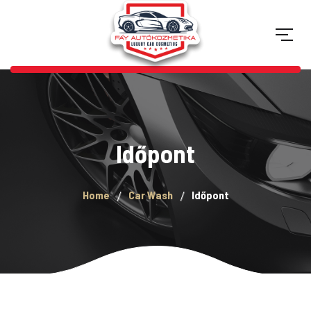
Időpont
Home
Car Wash
Időpont